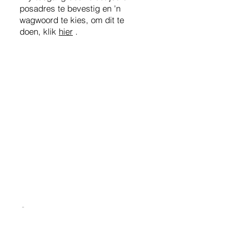
posadres te bevestig en 'n
wagwoord te kies, om dit te
doen, klik
hier
.
​
Sertifikaathouers
Gebruikersportaal
E-pos installasie tutoriale
Privaatheidsbeleid
Vertaling vrywaring
Sertifikaatuitreikers
Uitreikerportaal
Kopiereg PrivySeal Beperk (VK)