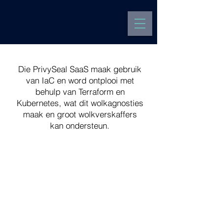
Die PrivySeal SaaS maak gebruik
van IaC en word ontplooi met
behulp van Terraform en
Kubernetes, wat dit wolkagnosties
maak en groot wolkverskaffers
kan ondersteun.
​
Sertifikaathouers
Gebruikersportaal
E-pos installasie tutoriale
Privaatheidsbeleid
Vertaling vrywaring
Sertifikaatuitreikers
Uitreikerportaal