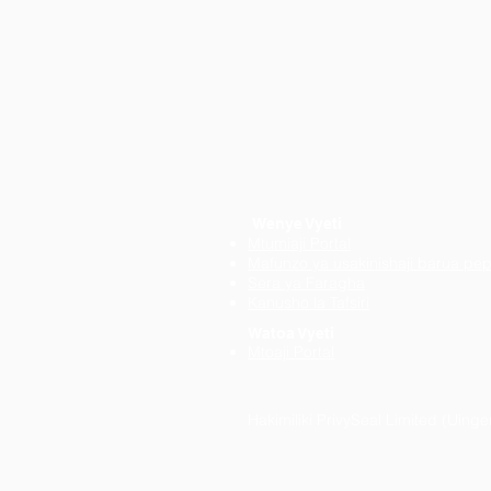
​
Wenye Vyeti
Mtumiaji Portal
Mafunzo ya usakinishaji barua pe
Sera ya Faragha
Kanusho la Tafsiri
Watoa Vyeti
Mtoaji Portal
Hakimiliki PrivySeal Limited (Uinge