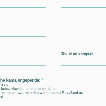
Tovuti ya kampuni
R
lishe kama ungependa:
*
e
 zaidi
q
 kutoa kitambulisho chako kidijitali
u
 kuhusu kuwa mshirika wa kituo cha PrivySeal au
ni
i
r
e