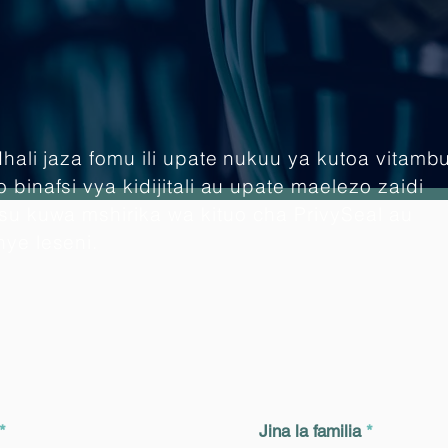
hali jaza fomu ili upate nukuu ya kutoa vitamb
 binafsi vya kidijitali au upate maelezo zaidi
su kuwa mshirika wa kituo cha PrivySeal au
ye leseni.
Jina la familia