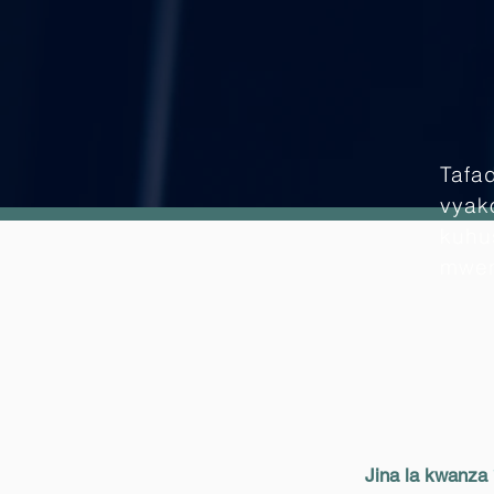
Tafad
vyako
kuhu
mwen
Jina la kwanza